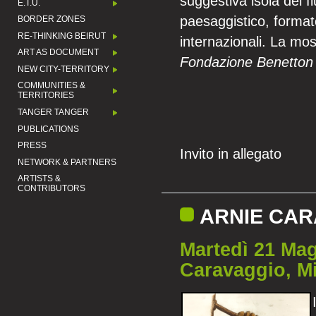
suggestiva isola del f
E.T.U.
paesaggistico, formato
BORDER ZONES
RE-THINKING BEIRUT
internazionali. La mos
ART AS DOCUMENT
Fondazione Benetton 
NEW CITY-TERRITORY
COMMUNITIES &
TERRITORIES
TANGER TANGER
PUBLICATIONS
PRESS
Invito in allegato
NETWORK & PARTNERS
ARTISTS &
CONTRIBUTORS
ARNIE CA
Martedì 21 Mag
Caravaggio, M