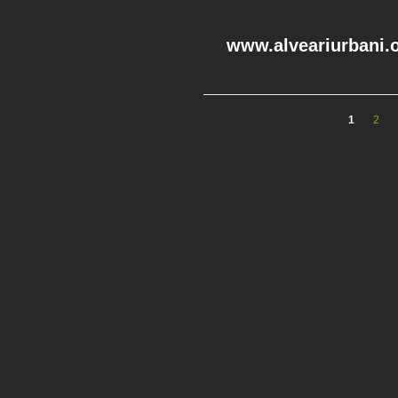
www.alveariurbani.
1
2