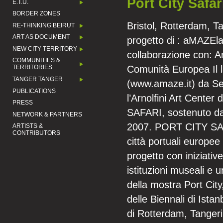
Port City Safar
E.T.U.
BORDER ZONES
Bristol, Rotterdam, T
RE-THINKING BEIRUT
ART AS DOCUMENT
progetto di : aMAZElab
NEW CITY-TERRITORY
collaborazione con: Ar
COMMUNITIES &
Comunità Europea Il l
TERRITORIES
TANGER TANGER
(
www.amaze.it
) da Settembre 2007 ha avviato, in collaborazione con l’Arnolfini Art Center di Bristol, il progetto internazionale PORT CITY SAFARI, sostenuto dalla Comunità Europea e vincitore del Grant Cultura 2007. PORT CITY SAFARI è un viaggio attraverso alcune delle principali città portuali europee e dell’area del Mediterraneo, che partecipano al progetto con iniziative di ricerca, espositive e seminariali organizzate da istituzioni museali e universitarie locali. Partito da Bristol, con la prima tappa della mostra Port City, e dopo i progetti site-specific realizzati in occasione delle Biennali di Istanbul e di Atene, PORT CITY SAFARI ha indagato le città di Rotterdam, Tangeri, Marsiglia e Palermo. Il progetto è stato presentato nella sua globalità alla “Biennale di Liverpool” 2008 e si concluderà a Sassuolo (Modena) a Novembre ’08 con una serie di workshops e mostre. PORT CITY SAFARI rappresenta un network internazionale di scambi culturali, una mostra e una serie di pubblicazioni e di piattaforme artistiche. Il progetto mette in luce diverse ricerche e traiettorie dedicate al commercio, mobilità e produttività nelle città portuali indicate. Di seguito le varie tappe del viaggio/safari: >Biennali di ISTANBUL e ATENE< Settembre 2007 PORT AMPs ZAFOS XAGORARIS L’artista internazionale Zafos Xagoraris
PUBLICATIONS
PRESS
NETWORK & PARTNERS
ARTISTS &
CONTRIBUTORS