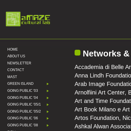
HOME
Networks & 
ABOUT US
NEWSLETTER
Accademia di Belle Art
CONTACT
Anna Lindh Foundatio
MAST
Arab Image Foundatio
GREEN ISLAND
GOING PUBLIC '03
Arnolfiini Art Center, B
GOING PUBLIC '04
Art and Time Founda
GOING PUBLIC '05/1
Art Book Milano e Art
GOING PUBLIC '05/2
Artos Foundation, Nic
GOING PUBLIC '06
Ashkal Alwan Associat
GOING PUBLIC '08