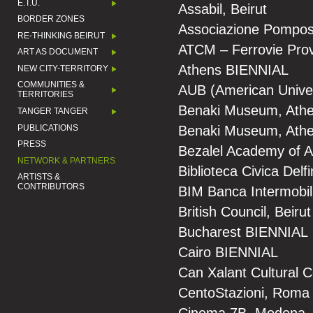
E.T.U.
Assabil, Beirut
BORDER ZONES
Associazione Pompo
RE-THINKING BEIRUT
ATCM – Ferrovie Prov
ART AS DOCUMENT
Athens BIENNIAL
NEW CITY-TERRITORY
COMMUNITIES &
AUB (American Univer
TERRITORIES
Benaki Museum, Ath
TANGER TANGER
PUBLICATIONS
Benaki Museum, Ath
PRESS
Bezalel Academy of A
NETWORK & PARTNERS
Biblioteca Civica Delf
ARTISTS &
CONTRIBUTORS
BIM Banca Intermobi
British Council, Beirut
Bucharest BIENNIAL
Cairo BIENNIAL
Can Xalant Cultural C
CentoStazioni, Roma
Cinema 7B, Modena